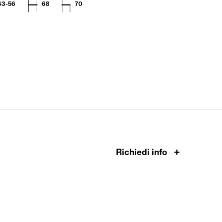
43-56
68
70
Richiedi info