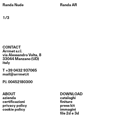
Randa Nude
Randa AR
CONTACT
Arrmet s.r.l.
via Alessandro Volta, 8
33044 Manzano (UD)
italy
T +39 0432 937065
mail@arrmet.it
P.I. 00452180300
ABOUT
DOWNLOAD
azienda
cataloghi
certificazioni
finiture
privacy policy
press kit
cookie policy
immagini
file 2d e 3d