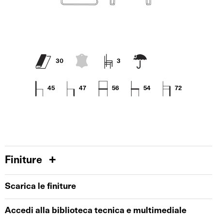
30
3
45
47
56
54
72
Finiture
Scarica le finiture
Accedi alla biblioteca tecnica e multimediale