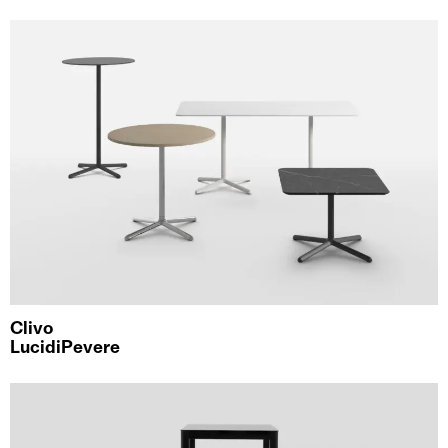
Clivo
LucidiPevere