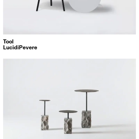
Tool
LucidiPevere