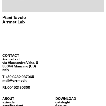
Piani Tavolo
Arrmet Lab
CONTACT
Arrmet s.r.l.
via Alessandro Volta, 8
33044 Manzano (UD)
italy
T +39 0432 937065
mail@arrmet.it
P.I. 00452180300
ABOUT
DOWNLOAD
azienda
cataloghi