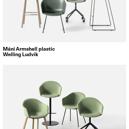
Máni Armshell plastic
Welling Ludvik