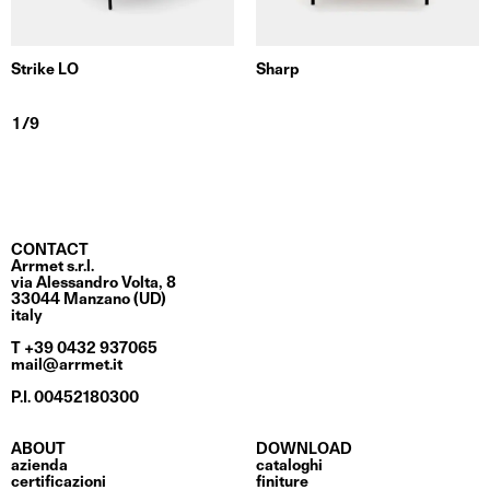
Strike LO
Sharp
CONTACT
Arrmet s.r.l.
via Alessandro Volta, 8
33044 Manzano (UD)
italy
T +39 0432 937065
mail@arrmet.it
P.I. 00452180300
ABOUT
DOWNLOAD
azienda
cataloghi
certificazioni
finiture