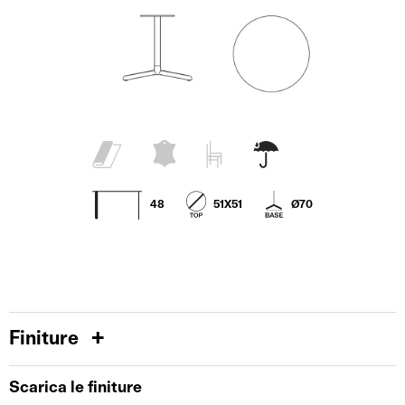
48
51X51
Ø70
Finiture
Scarica le finiture