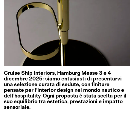
Cruise Ship Interiors, Hamburg Messe 3 e 4
dicembre 2025: siamo entusiasti di presentarvi
una selezione curata di sedute, con finiture
pensate per l’interior design nel mondo nautico e
dell’hospitality. Ogni proposta è stata scelta per il
suo equilibrio tra estetica, prestazioni e impatto
sensoriale.