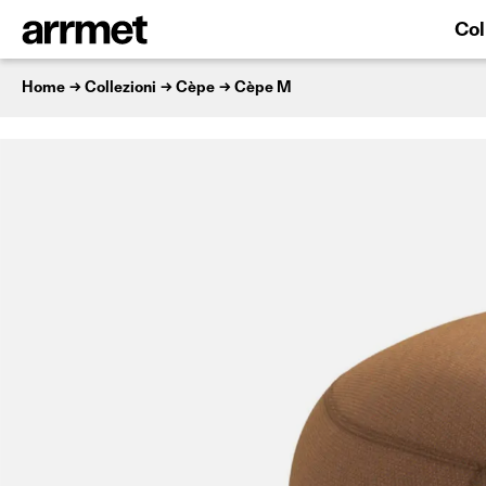
Col
Home
Collezioni
Cèpe
Cèpe M