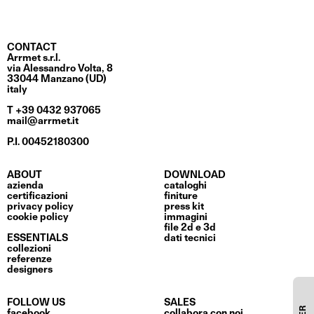
CONTACT
Arrmet s.r.l.
via Alessandro Volta, 8
33044 Manzano (UD)
italy
T +39 0432 937065
mail@arrmet.it
P.I. 00452180300
ABOUT
DOWNLOAD
azienda
cataloghi
certificazioni
finiture
privacy policy
press kit
cookie policy
immagini
file 2d e 3d
ESSENTIALS
dati tecnici
collezioni
referenze
designers
FOLLOW US
SALES
facebook
collabora con noi