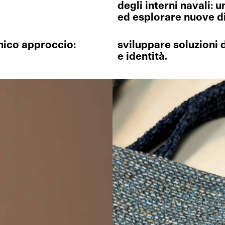
degli interni navali: 
ed esplorare nuove di
unico approccio:
sviluppare soluzioni 
e identità.