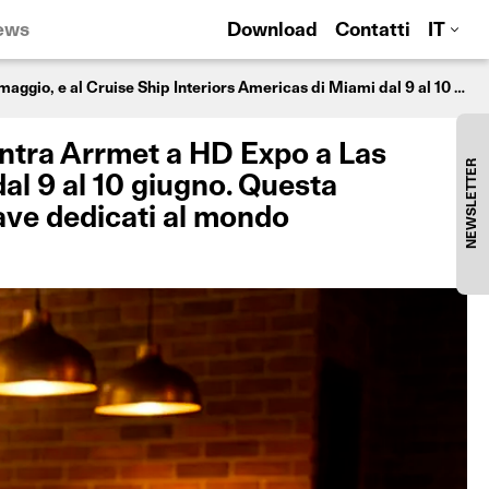
ews
Download
Contatti
IT
Appuntamenti di primavera! Due città, un’unica visione di design: incontra Arrmet a HD Expo a Las Vegas, dal 5 al 7 maggio, e al Cruise Ship Interiors Americas di Miami dal 9 al 10 giugno. Questa primavera Arrmet approda negli Stati Uniti con due appuntamenti chiave dedicati al mondo dell’hospitality e del contract design.
ontra Arrmet a HD Expo a Las
NEWSLETTER
dal 9 al 10 giugno. Questa
ave dedicati al mondo