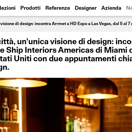
lezioni
Prodotti
Referenze
Designer
Azienda
N
ttà, un’unica visione di design: inc
se Ship Interiors Americas di Miami 
ati Uniti con due appuntamenti chi
gn.