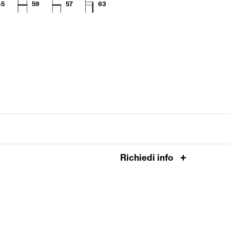
45
59
57
63
Richiedi info