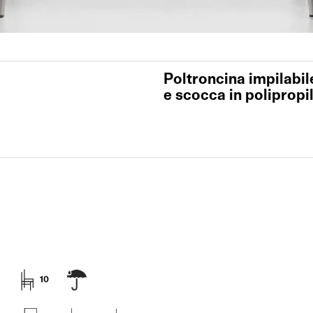
Poltroncina impilabil
e scocca in polipropi
10