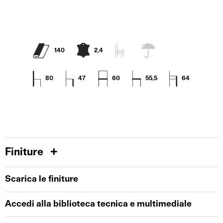
140
2,4
80
47
60
55,5
64
Finiture
Scarica le finiture
Accedi alla biblioteca tecnica e multimediale