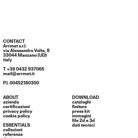
CONTACT
Arrmet s.r.l.
via Alessandro Volta, 8
33044 Manzano (UD)
italy
T +39 0432 937065
mail@arrmet.it
P.I. 00452180300
ABOUT
DOWNLOAD
azienda
cataloghi
certificazioni
finiture
privacy policy
press kit
cookie policy
immagini
file 2d e 3d
ESSENTIALS
dati tecnici
collezioni
referenze