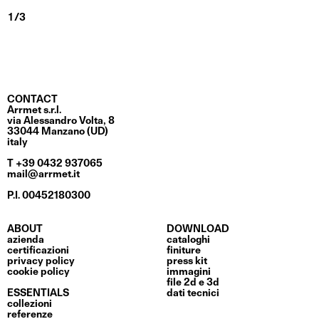
CONTACT
Arrmet s.r.l.
via Alessandro Volta, 8
33044 Manzano (UD)
italy
T +39 0432 937065
mail@arrmet.it
P.I. 00452180300
ABOUT
DOWNLOAD
azienda
cataloghi
certificazioni
finiture
privacy policy
press kit
cookie policy
immagini
file 2d e 3d
ESSENTIALS
dati tecnici
collezioni
referenze