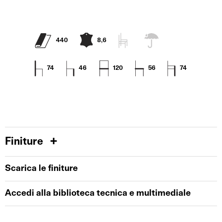
440
8,6
74
46
120
56
74
Finiture
Scarica le finiture
Accedi alla biblioteca tecnica e multimediale