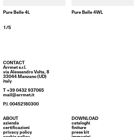
Pure Belle 4L
Pure Belle 4WL
CONTACT
Arrmet s.r.l.
via Alessandro Volta, 8
33044 Manzano (UD)
italy
T +39 0432 937065
mail@arrmet.it
P.I. 00452180300
ABOUT
DOWNLOAD
azienda
cataloghi
certificazioni
finiture
privacy policy
press kit
cookie policy
immagini