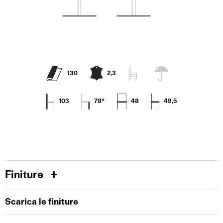
130
2,3
103
78*
48
49,5
Finiture
Scarica le finiture