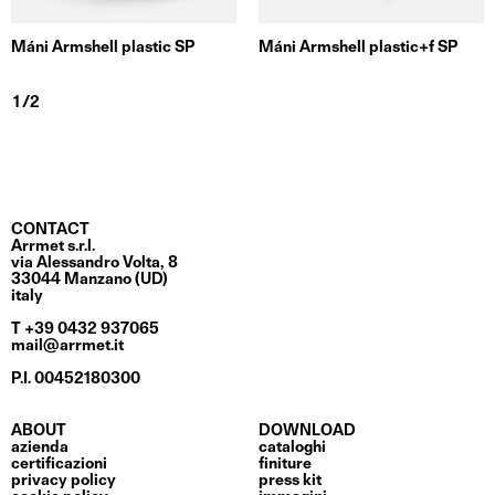
Máni Armshell plastic SP
Máni Armshell plastic+f SP
CONTACT
Arrmet s.r.l.
via Alessandro Volta, 8
33044 Manzano (UD)
italy
T +39 0432 937065
mail@arrmet.it
P.I. 00452180300
ABOUT
DOWNLOAD
azienda
cataloghi
certificazioni
finiture
privacy policy
press kit