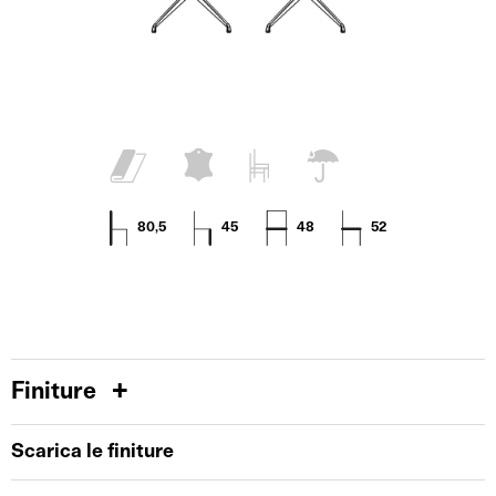
80,5
45
48
52
Finiture
Scarica le finiture