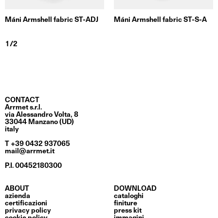
Máni Armshell fabric ST-ADJ
Máni Armshell fabric ST-S-A
CONTACT
Arrmet s.r.l.
via Alessandro Volta, 8
33044 Manzano (UD)
italy
T +39 0432 937065
mail@arrmet.it
P.I. 00452180300
ABOUT
DOWNLOAD
azienda
cataloghi
certificazioni
finiture
privacy policy
press kit
cookie policy
immagini