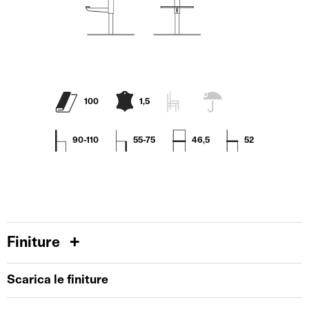
100
1,5
90-110
55-75
46,5
52
Finiture
Scarica le finiture