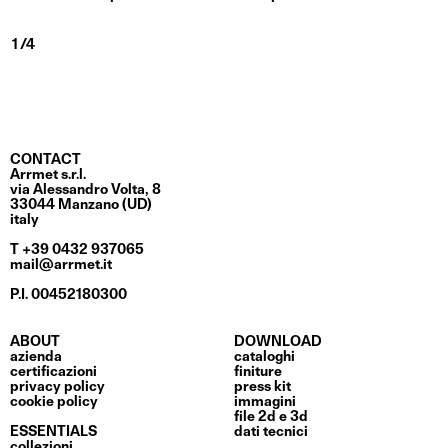
CONTACT
Arrmet s.r.l.
via Alessandro Volta, 8
33044 Manzano (UD)
italy
T +39 0432 937065
mail@arrmet.it
P.I. 00452180300
ABOUT
DOWNLOAD
azienda
cataloghi
certificazioni
finiture
privacy policy
press kit
cookie policy
immagini
file 2d e 3d
ESSENTIALS
dati tecnici
collezioni