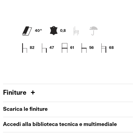
40^
0,8
82
47
61
56
68
Finiture
Scarica le finiture
Accedi alla biblioteca tecnica e multimediale