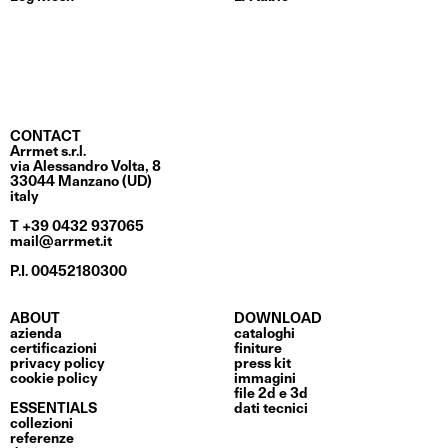
CONTACT
Arrmet s.r.l.
via Alessandro Volta, 8
33044 Manzano (UD)
italy
T +39 0432 937065
mail@arrmet.it
P.I. 00452180300
ABOUT
DOWNLOAD
azienda
cataloghi
certificazioni
finiture
privacy policy
press kit
cookie policy
immagini
file 2d e 3d
ESSENTIALS
dati tecnici
collezioni
referenze