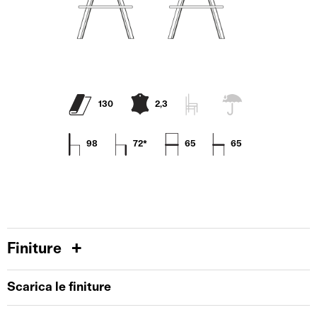
130
2,3
98
72*
65
65
Finiture
Scarica le finiture