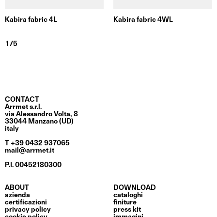
Kabira fabric 4L
Kabira fabric 4WL
CONTACT
Arrmet s.r.l.
via Alessandro Volta, 8
33044 Manzano (UD)
italy
T +39 0432 937065
mail@arrmet.it
P.I. 00452180300
ABOUT
DOWNLOAD
azienda
cataloghi
certificazioni
finiture
privacy policy
press kit
cookie policy
immagini