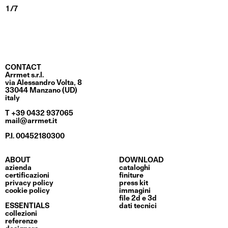
CONTACT
Arrmet s.r.l.
via Alessandro Volta, 8
33044 Manzano (UD)
italy
T +39 0432 937065
mail@arrmet.it
P.I. 00452180300
ABOUT
DOWNLOAD
azienda
cataloghi
certificazioni
finiture
privacy policy
press kit
cookie policy
immagini
file 2d e 3d
ESSENTIALS
dati tecnici
collezioni
referenze