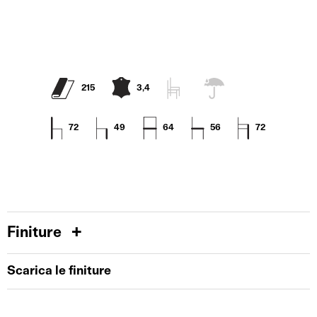
215
3,4
72
49
64
56
72
Finiture
Scarica le finiture