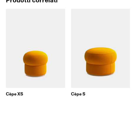
Prodotti correlati
Cèpe XS
Cèpe S