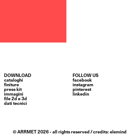
DOWNLOAD
FOLLOW US
cataloghi
facebook
finiture
instagram
press kit
pinterest
immagini
linkedin
file 2d e 3d
dati tecnici
© ARRMET 2026
-
all rights reserved
/
credits:
elemind