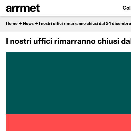
Col
Home
News
I nostri uffici rimarranno chiusi dal 24 dicembre 
I nostri uffici rimarranno chiusi da