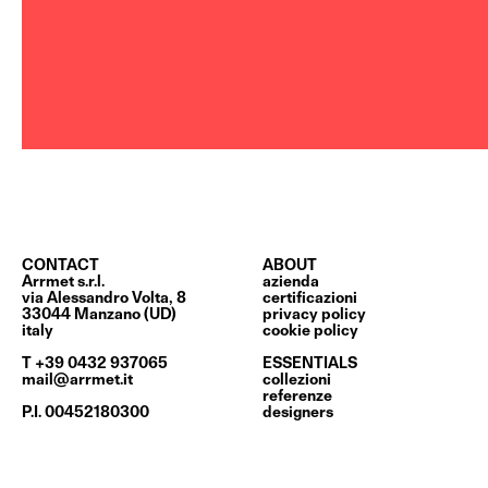
CONTACT
ABOUT
Arrmet s.r.l.
azienda
via Alessandro Volta, 8
certificazioni
33044 Manzano (UD)
privacy policy
italy
cookie policy
T +39 0432 937065
ESSENTIALS
mail@arrmet.it
collezioni
referenze
P.I. 00452180300
designers