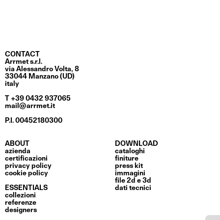
CONTACT
Arrmet s.r.l.
via Alessandro Volta, 8
33044 Manzano (UD)
italy
T +39 0432 937065
mail@arrmet.it
P.I. 00452180300
ABOUT
DOWNLOAD
azienda
cataloghi
certificazioni
finiture
privacy policy
press kit
cookie policy
immagini
file 2d e 3d
ESSENTIALS
dati tecnici
collezioni
referenze
designers