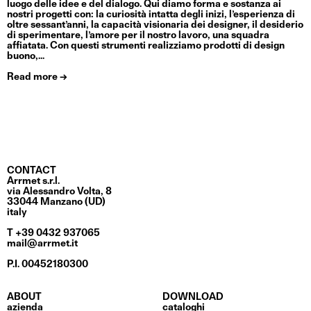
luogo delle idee e del dialogo. Qui diamo forma e sostanza ai
nostri progetti con: la curiosità intatta degli inizi, l’esperienza di
oltre sessant’anni, la capacità visionaria dei designer, il desiderio
di sperimentare, l’amore per il nostro lavoro, una squadra
affiatata. Con questi strumenti realizziamo prodotti di design
buono,...
Read more →
CONTACT
Arrmet s.r.l.
via Alessandro Volta, 8
33044 Manzano (UD)
italy
T +39 0432 937065
mail@arrmet.it
P.I. 00452180300
ABOUT
DOWNLOAD
azienda
cataloghi