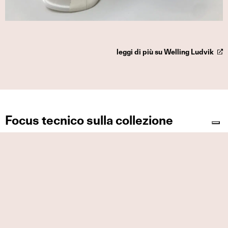
leggi di più su Welling Ludvik
Focus tecnico sulla collezione
Máni Armshell è una poltroncina monoscocca in polipropilene
con sedile applicato. La scocca è disponibile in sette colori,
accuratamente selezionati dai designer insieme ad Arrmet, e si
abbina a un sediletto in polipropilene, in legno o tappezzato. La
suddivisione tra scocca e sedile, oltre a dare più carattere al
design, permette di combinare diversi materiali e finiture,
aggiungendo alla comodità una qualità tattile, oltre che estetica.
La nuova gamma di tonalità della plastica e l’abbinamento tra