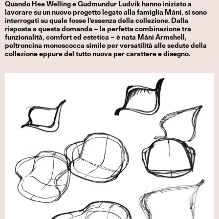
Quando Hee Welling e Gudmundur Ludvik hanno iniziato a
lavorare su un nuovo progetto legato alla famiglia Máni, si sono
interrogati su quale fosse l’essenza della collezione. Dalla
risposta a questa domanda – la perfetta combinazione tra
funzionalità, comfort ed estetica – è nata Máni Armshell,
poltroncina monoscocca simile per versatilità alle sedute della
collezione eppure del tutto nuova per carattere e disegno.