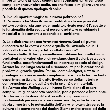
importante che la nuova seduta Máni Armshell non diventasse
semplicemente un’altra sedia, ma che fosse la migliore versione
possibile di questa tipologia di sedie.
D. In quali spazi immaginate la nuova poltroncina?
R. Pensiamo che Máni Armshell soddisfi sia le esigenze del
settore contract sia quelle dell’ambito privato perché l’aspetto e
le funzionalità della seduta si possono adattare cambiando i
materiali e i basamenti a seconda dell’ambiente.
D. La collaborazione con Arrmet si rinnova. Qual è il punto
d’incontro tra la vostra visione e quella dell’azienda e quali i
valori alla base di una perfetta collaborazione?
R. Come studio di design scandinavo abbiamo forti radici nelle
tradizioni e nei valori che ci circondano. Questi valori, estetica e
funzionalità, sono fondamentali nel nostro approccio al design.
Arrmet ha una lunga storia ed è riconosciuta per la creazione di
prodotti di grande qualità. Per noi, come designer, è stato un
privilegio lavorare in modo complementare con chi ha così tanta
esperienza, artigianalità d’alto livello, senso della materia e
comprensione della qualità e della tattilità dei materiali.
Sia Arrmet che Welling Ludvik hanno l’ambizione di creare
sempre il miglior prodotto possibile, per le persone e l’ambiente.
Crediamo che la diversità e il rispetto reciproco siano
fondamentali per una collaborazione riuscita, e che la nostra
abbia dimostrato le potenzialità dell’unire le forze attraverso la
cultura e le competenze del design. Siamo molto orgogliosi della